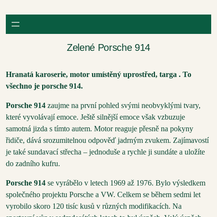
Přeskočit
na
obsah
Zelené Porsche 914
Hranatá karoserie, motor umístěný uprostřed, targa . To
všechno je porsche 914.
Porsche 914
zaujme na první pohled svými neobvyklými tvary,
které vyvolávají emoce. Ještě silnější emoce však vzbuzuje
samotná jizda s tímto autem. Motor reaguje přesně na pokyny
řidiče, dává srozumitelnou odpověď jadrným zvukem. Zajímavostí
je také sundavací střecha – jednoduše a rychle ji sundáte a uložíte
do zadního kufru.
Porsche 914
se vyrábělo v letech 1969 až 1976. Bylo výsledkem
společného projektu Porsche a VW. Celkem se během sedmi let
vyrobilo skoro 120 tisíc kusů v různých modifikacích. Na