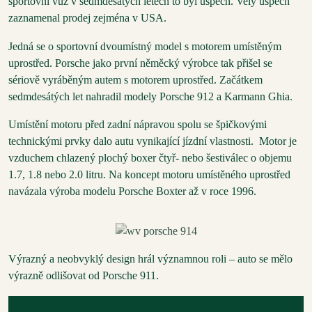
sportovní vůz v sedmdesátých letech to byl úspěch. Velý úspěch
zaznamenal prodej zejména v USA.
Jedná se o sportovní dvoumístný model s motorem umístěným
uprostřed. Porsche jako první něměcký výrobce tak přišel se
sériově vyráběným autem s motorem uprostřed. Začátkem
sedmdesátých let nahradil modely Porsche 912 a Karmann Ghia.
Umístění motoru před zadní nápravou spolu se špičkovými
technickými prvky dalo autu vynikající jízdní vlastnosti. Motor je
vzduchem chlazený plochý boxer čtyř- nebo šestiválec o objemu
1.7, 1.8 nebo 2.0 litru. Na koncept motoru umístěného uprostřed
navázala výroba modelu Porsche Boxter až v roce 1996.
Výrazný a neobvyklý design hrál významnou roli – auto se mělo
výrazně odlišovat od Porsche 911.