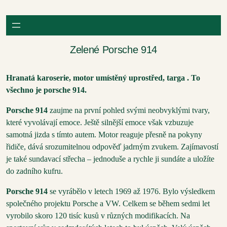
Přeskočit
na
obsah
Zelené Porsche 914
Hranatá karoserie, motor umístěný uprostřed, targa . To
všechno je porsche 914.
Porsche 914
zaujme na první pohled svými neobvyklými tvary,
které vyvolávají emoce. Ještě silnější emoce však vzbuzuje
samotná jizda s tímto autem. Motor reaguje přesně na pokyny
řidiče, dává srozumitelnou odpověď jadrným zvukem. Zajímavostí
je také sundavací střecha – jednoduše a rychle ji sundáte a uložíte
do zadního kufru.
Porsche 914
se vyrábělo v letech 1969 až 1976. Bylo výsledkem
společného projektu Porsche a VW. Celkem se během sedmi let
vyrobilo skoro 120 tisíc kusů v různých modifikacích. Na