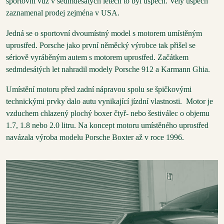
sportovní vůz v sedmdesátých letech to byl úspěch. Velý úspěch
zaznamenal prodej zejména v USA.
Jedná se o sportovní dvoumístný model s motorem umístěným
uprostřed. Porsche jako první něměcký výrobce tak přišel se
sériově vyráběným autem s motorem uprostřed. Začátkem
sedmdesátých let nahradil modely Porsche 912 a Karmann Ghia.
Umístění motoru před zadní nápravou spolu se špičkovými
technickými prvky dalo autu vynikající jízdní vlastnosti. Motor je
vzduchem chlazený plochý boxer čtyř- nebo šestiválec o objemu
1.7, 1.8 nebo 2.0 litru. Na koncept motoru umístěného uprostřed
navázala výroba modelu Porsche Boxter až v roce 1996.