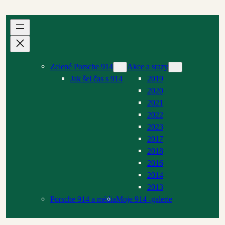
Přeskočit
na
obsah
Zelené Porsche 914
Akce a srazy
Jak šel čas s 914
2019
2020
2021
2022
2023
2017
2018
2016
2014
2013
Porsche 914 a média
Moje 914 -galerie