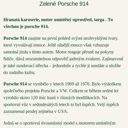
Zelené Porsche 914
Hranatá karoserie, motor umístěný uprostřed, targa . To
všechno je porsche 914.
Porsche 914
zaujme na první pohled svými neobvyklými tvary,
které vyvolávají emoce. Ještě silnější emoce však vzbuzuje
samotná jizda s tímto autem. Motor reaguje přesně na pokyny
řidiče, dává srozumitelnou odpověď jadrným zvukem. Zajímavostí
je také sundavací střecha – jednoduše a rychle ji sundáte a uložíte
do zadního kufru.
Porsche 914
se vyrábělo v letech 1969 až 1976. Bylo výsledkem
společného projektu Porsche a VW. Celkem se během sedmi let
vyrobilo skoro 120 tisíc kusů v různých modifikacích. Na
sportovní vůz v sedmdesátých letech to byl úspěch. Velý úspěch
zaznamenal prodej zejména v USA.
Jedná se o sportovní dvoumístný model s motorem umístěným