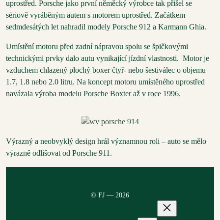
uprostřed. Porsche jako první něměcký výrobce tak přišel se
sériově vyráběným autem s motorem uprostřed. Začátkem
sedmdesátých let nahradil modely Porsche 912 a Karmann Ghia.
Umístění motoru před zadní nápravou spolu se špičkovými
technickými prvky dalo autu vynikající jízdní vlastnosti. Motor je
vzduchem chlazený plochý boxer čtyř- nebo šestiválec o objemu
1.7, 1.8 nebo 2.0 litru. Na koncept motoru umístěného uprostřed
navázala výroba modelu Porsche Boxter až v roce 1996.
Výrazný a neobvyklý design hrál významnou roli – auto se mělo
výrazně odlišovat od Porsche 911.
© FJ — 2026