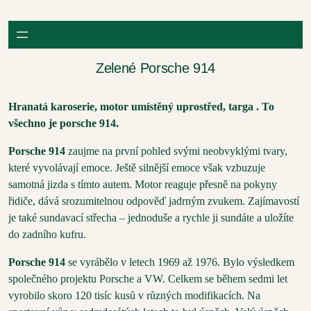
Přeskočit
na
obsah
Zelené Porsche 914
Hranatá karoserie, motor umístěný uprostřed, targa . To
všechno je porsche 914.
Porsche 914
zaujme na první pohled svými neobvyklými tvary,
které vyvolávají emoce. Ještě silnější emoce však vzbuzuje
samotná jizda s tímto autem. Motor reaguje přesně na pokyny
řidiče, dává srozumitelnou odpověď jadrným zvukem. Zajímavostí
je také sundavací střecha – jednoduše a rychle ji sundáte a uložíte
do zadního kufru.
Porsche 914
se vyrábělo v letech 1969 až 1976. Bylo výsledkem
společného projektu Porsche a VW. Celkem se během sedmi let
vyrobilo skoro 120 tisíc kusů v různých modifikacích. Na