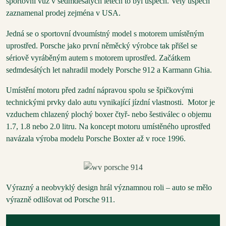
sportovní vůz v sedmdesátých letech to byl úspěch. Velý úspěch
zaznamenal prodej zejména v USA.
Jedná se o sportovní dvoumístný model s motorem umístěným
uprostřed. Porsche jako první něměcký výrobce tak přišel se
sériově vyráběným autem s motorem uprostřed. Začátkem
sedmdesátých let nahradil modely Porsche 912 a Karmann Ghia.
Umístění motoru před zadní nápravou spolu se špičkovými
technickými prvky dalo autu vynikající jízdní vlastnosti. Motor je
vzduchem chlazený plochý boxer čtyř- nebo šestiválec o objemu
1.7, 1.8 nebo 2.0 litru. Na koncept motoru umístěného uprostřed
navázala výroba modelu Porsche Boxter až v roce 1996.
Výrazný a neobvyklý design hrál významnou roli – auto se mělo
výrazně odlišovat od Porsche 911.